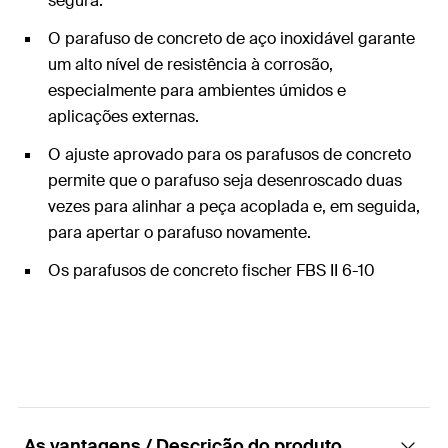
segura.
O parafuso de concreto de aço inoxidável garante
um alto nível de resistência à corrosão,
especialmente para ambientes úmidos e
aplicações externas.
O ajuste aprovado para os parafusos de concreto
permite que o parafuso seja desenroscado duas
vezes para alinhar a peça acoplada e, em seguida,
para apertar o parafuso novamente.
Os parafusos de concreto fischer FBS II 6-10
oferecem a possibilidade inovadora para a
aplicação compatível com a ETA em alvenaria. Isto
garante alta segurança não apenas no concreto,
mas também em muitas outras aplicações em
outros substratos.
As vantagens / Descrição do produto