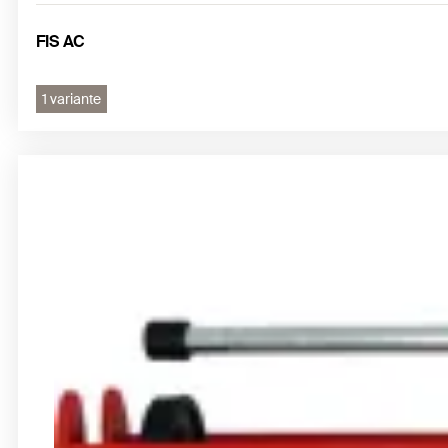
FIS AC
1 variante