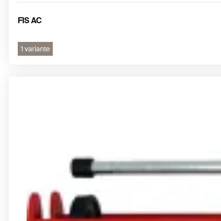
FIS AC
1 variante