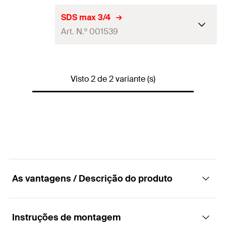
Embalagens
Saqueta
SDS max 3/4
Art. N.º 001539
Quantidades
1
GTIN (EAN-Code)
4000657015378
Embalagens
Saqueta
Visto 2 de 2 variante (s)
Quantidades
1
GTIN (EAN-Code)
4000657015392
As vantagens / Descrição do produto
Instruções de montagem