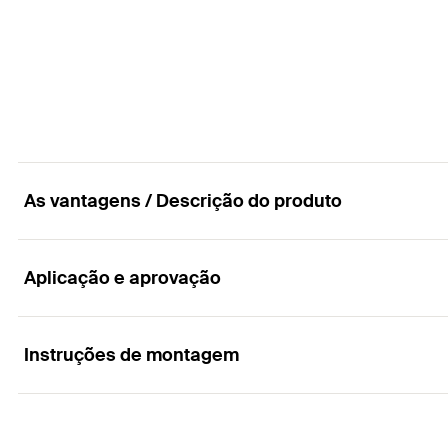
Embalagens
Comprimento total
(
)
l
Quantidades
Comprimento útil
GTIN (EAN-Code)
Embalagens
Quantidades
GTIN (EAN-Code)
As vantagens / Descrição do produto
Aplicação e aprovação
Vantagens
O mandril da broca SDS Max garante uma transferênc
Instruções de montagem
A cabeça da broca com quatro pontas de corte evita a
A cabeça quádrupla transporta de forma segura a poe