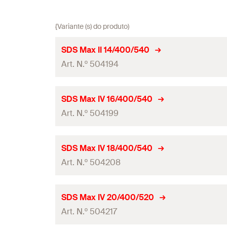
{Variante (s) do produto)
SDS Max II 14/400/540
Art. N.º 504194
Diâmetro da broca
(
)
d
SDS Max IV 16/400/540
0
Art. N.º 504199
Comprimento total
(
)
l
Comprimento útil
Diâmetro da broca
(
)
d
SDS Max IV 18/400/540
0
Embalagens
Art. N.º 504208
Comprimento total
(
)
l
Quantidades
Comprimento útil
Diâmetro da broca
(
)
d
SDS Max IV 20/400/520
0
GTIN (EAN-Code)
Embalagens
Art. N.º 504217
Comprimento total
(
)
l