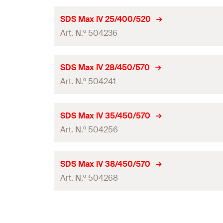
Quantidades
Comprimento útil
Diâmetro da broca
(
)
d
SDS Max IV 25/400/520
0
GTIN (EAN-Code)
Embalagens
Art. N.º 504236
Comprimento total
(
)
l
Quantidades
Comprimento útil
Diâmetro da broca
(
)
d
SDS Max IV 28/450/570
0
GTIN (EAN-Code)
Embalagens
Art. N.º 504241
Comprimento total
(
)
l
Quantidades
Comprimento útil
Diâmetro da broca
(
)
d
SDS Max IV 35/450/570
0
GTIN (EAN-Code)
Embalagens
Art. N.º 504256
Comprimento total
(
)
l
Quantidades
Comprimento útil
Diâmetro da broca
(
)
d
SDS Max IV 38/450/570
0
GTIN (EAN-Code)
Embalagens
Art. N.º 504268
Comprimento total
(
)
l
Quantidades
Comprimento útil
Diâmetro da broca
(
)
d
0
GTIN (EAN-Code)