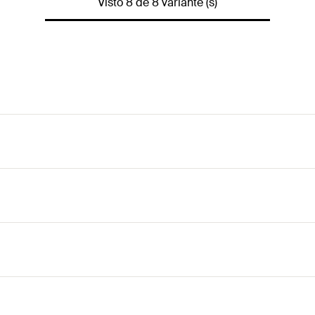
Visto 8 de 8 variante (s)
ia optimizada da força e permite uma perfuração rápida par
 broca "trave" no concreto.
ira do furo, reduzindo o desgaste.