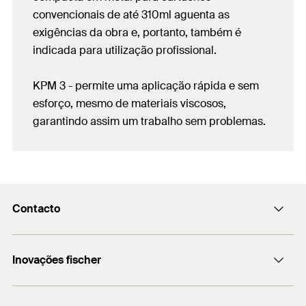
convencionais de até 310ml aguenta as
exigências da obra e, portanto, também é
indicada para utilização profissional.
KPM 3 - permite uma aplicação rápida e sem
esforço, mesmo de materiais viscosos,
garantindo assim um trabalho sem problemas.
Contacto
fischer@fischerbrasil.com.br
Inovações fischer
+55 (11) 3178-2520
DuoPower