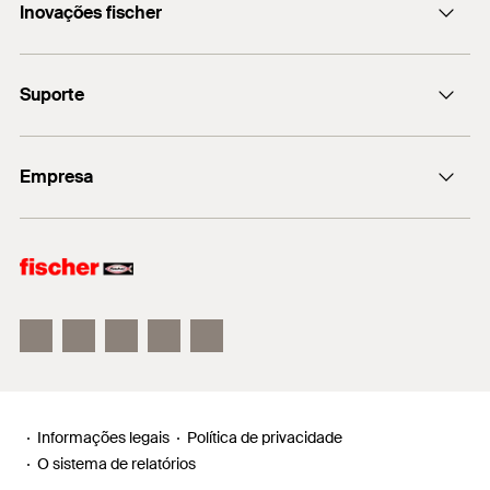
Inovações fischer
+55 (11) 3178-2520
DuoPower
Suporte
FIS EM Plus
DuoTec
Base de dados de produtos CAD
Empresa
Software de projetos FiXperience
Suporte técnico
fischer Consulting
fischer group
fischertechnik
Informações legais
Política de privacidade
O sistema de relatórios