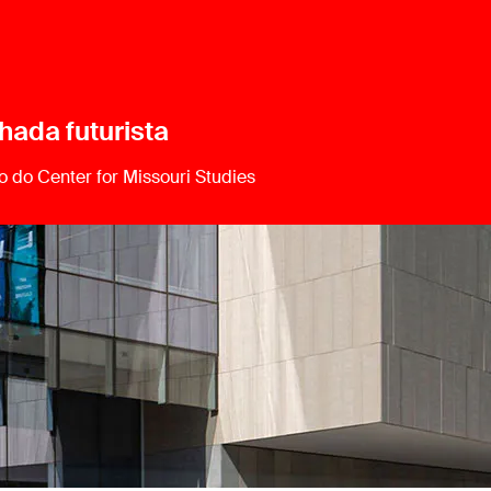
hada futurista
 do Center for Missouri Studies