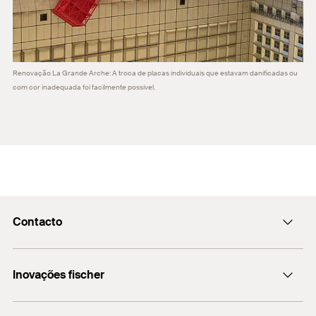
Renovação La Grande Arche: A troca de placas individuais que estavam danificadas ou
com cor inadequada foi facilmente possível.
Contacto
fischer@fischerbrasil.com.br
Inovações fischer
+55 (11) 3178-2520
DuoPower