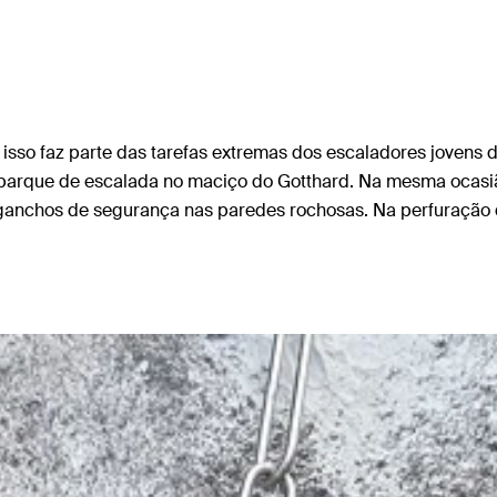
r – isso faz parte das tarefas extremas dos escaladores jove
parque de escalada no maciço do Gotthard. Na mesma ocasião
anchos de segurança nas paredes rochosas. Na perfuração dos