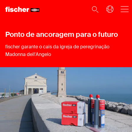
Ponto de ancoragem para o futuro
fischer garante o cais da igreja de peregrinação
Madonna dell'Angelo