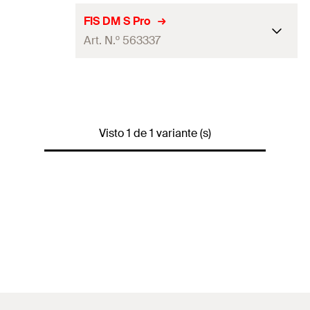
FIS DM S Pro
Art. N.º 563337
Quantidades
1
GTIN (EAN-Code)
4048962452440
Visto 1 de 1 variante (s)